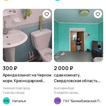
300 ₽
2 000 ₽
Аренда комнат на Черном
сдам комнату,
море, Краснодарский
Свердловская область,
край, село
ул. Бакинских комиссаров,
Нижний Новгород
Екатеринбург
Кабардинка,ул..Каштанов
д.16, кв.5
1 месяц назад
3 недели назад
ая 2
Наталья
ГАУ "Билимбаевский ПНИ"