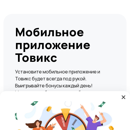
Мобильное
приложение
Товикс
Установите мобильное приложение и
Товикс будет всегда под рукой.
Выигрывайте бонусы каждый день!
Мгновенно и безопасно подбирать жилье,
×
находить вакансии, а также совершать
сделки по покупке или продаже любых
товаров и услуг в любое удобное время.
Play Market
RuStore