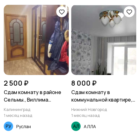
2 500 ₽
8 000 ₽
Сдам комнату в районе
Сдам комнату в
Сельмы., Виллима
коммунальной квартире,
Фермора 3
архитектурная, д. 2/1
Калининград
Нижний Новгород
1 месяц назад
1 месяц назад
Руслан
АЛЛА