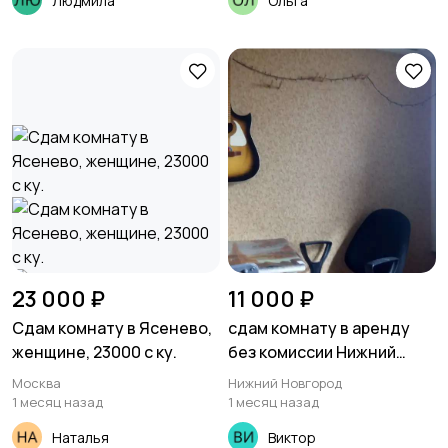
Людмила
Ольга
23 000 ₽
11 000 ₽
Сдам комнату в Ясенево,
сдам комнату в аренду
женщине, 23000 с ку.
без комиссии Нижний
Новгород ул. Юбилейная
Москва
Нижний Новгород
41 19кв.м.
1 месяц назад
1 месяц назад
Наталья
Виктор