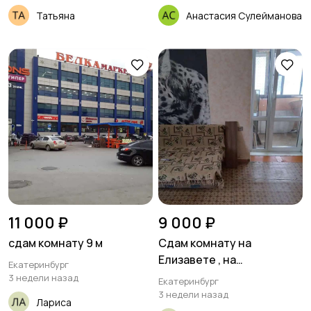
Татьяна
Анастасия Сулейманова
11 000 ₽
9 000 ₽
сдам комнату 9 м
Сдам комнату на
Елизавете , на
Екатеринбург
длительный срок,
3 недели назад
Екатеринбург
собственник
3 недели назад
Лариса