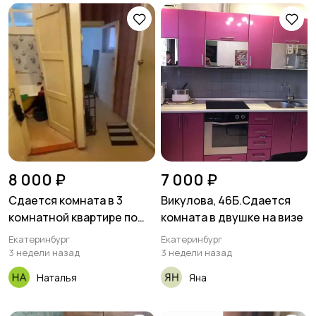
8 000 ₽
7 000 ₽
Сдается комната в 3
Викулова, 46Б.Сдается
комнатной квартире по
комната в двушке на визе
адресу: Кировградская, д.
Екатеринбург
Екатеринбург
7. Комната 12 м2, балкон
3 недели назад
3 недели назад
Наталья
Яна