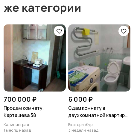
же категории
700 000 ₽
6 000 ₽
Продам комнату,
Сдам комнату в
Карташева 38
двухкомнатной квартире
в центре города
Калининград
Екатеринбург
1 месяц назад
3 недели назад