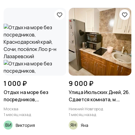
1 000 ₽
9 000 ₽
Отдых на море без
Улица Июльских Дней, 26.
посредников,
Сдается комната, м.
Краснодарский край,
Чкаловская
Москва
Нижний Новгород
Сочи, посёлок Лоо р-н
1 месяц назад
1 месяц назад
Лазаревский
Виктория
Яна