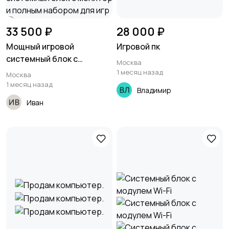
33 500 ₽
28 000 ₽
Мощный игровой
Игровой пк
системный блок с
Москва
монитор и полным
1 месяц назад
Москва
набором для игр
1 месяц назад
Владимир
Иван