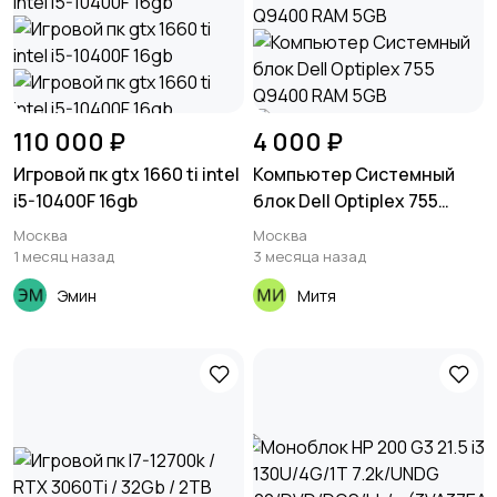
110 000 ₽
4 000 ₽
Игровой пк gtx 1660 ti intel
Компьютер Системный
i5-10400F 16gb
блок Dell Optiplex 755
Q9400 RAM 5GB
Москва
Москва
1 месяц назад
3 месяца назад
Эмин
Митя