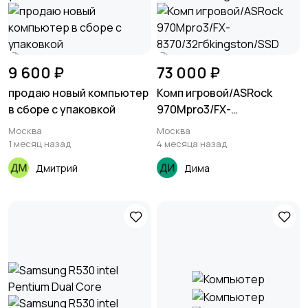
9 600 ₽
73 000 ₽
продаю новый компьютер
Комп игровой/ASRock
в сборе с упаковкой
970Mpro3/FX-
8370/32гбkingston/SSD
Москва
Москва
1 месяц назад
4 месяца назад
Дмитрий
Дима