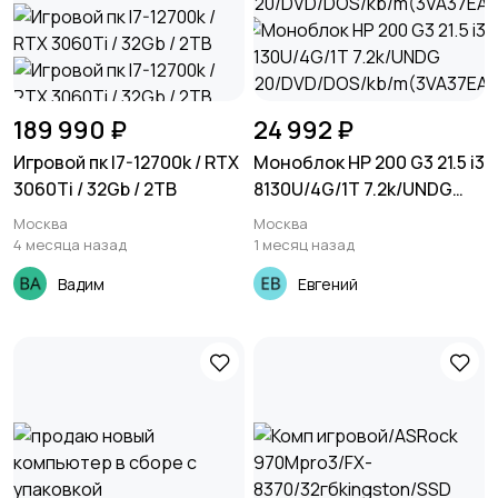
189 990 ₽
24 992 ₽
Игровой пк I7-12700k / RTX
Моноблок HP 200 G3 21.5 i3
3060Ti / 32Gb / 2TB
8130U/4G/1T 7.2k/UNDG
620/DVD/DOS/kb/m(3VA37
Москва
Москва
EA)
4 месяца назад
1 месяц назад
Вадим
Евгений