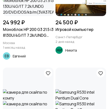
24 992 ₽
24 500 ₽
Моноблок HP 200 G3 21.5 i3
Игровой компьютер
8130U/4G/1T 7.2k/UNDG
Санкт-Петербург
620/DVD/DOS/kb/m(3VA37
2 дня назад
Москва
EA)
1 месяц назад
Никита
Евгений