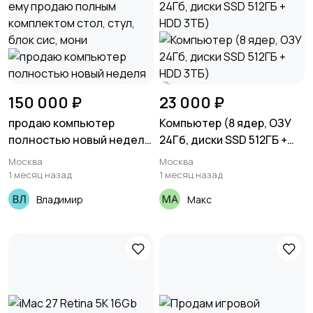
150 000 ₽
23 000 ₽
продаю компьютер
Компьютер (8 ядер, ОЗУ
полностью новый неделя
24Гб, диски SSD 512ГБ +
ему продаю полным
HDD 3ТБ)
Москва
Москва
комплектом стол, стул,
1 месяц назад
1 месяц назад
блок сис, мони
Владимир
Макс