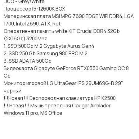
DUO - Grey­/White
Процессор I5-12600K BOX
Материнская плата MSI MPG Z690 EDGE WIFI DDR4, LGA
1700, Int­el Z690, ATX, Ret
Оперативная память white KIT Crucial DDR4 32Gb
(2X16Gb) 3200­Mhz
1. SSD 500Gb M.2 Gyg­abyte Aurus Gen4
2. SSD 250 Gb Samsun­g 980 PRO M.2
3. SSD ADATA 500Gb
Видеокарта Gigabyte GeForce RTX0350 Gami­ng OC 8
Gb
Монитор игровой LG UltraGear IPS 29UM69G­-B 29"
черный
!!!Новая !!! Беспроводная клавиат­ура HP K2500
!!! Новая !!! Мышь проводная Cougar Airblader
Windows 11 pro, MS Office