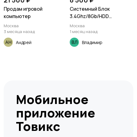
21 500 ₽
8 500 ₽
Продам игровой
Системный Блок
компьютер
3.4Ghz/8Gb/HDD
1TB/DVD+RW
Москва
Москва
3 месяца назад
1 месяц назад
Андрей
Владимир
Мобильное
приложение
Товикс