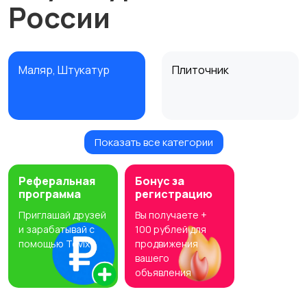
России
Маляр, Штукатур
Плиточник
Показать все категории
Сварщик
Электрик
Реферальная
Бонус за
программа
регистрацию
Приглашай друзей
Вы получаете +
Сантехник
Монтажник
и зарабатывай с
100 рублей для
вентиляции и
помощью Tovix
продвижения
вашего
кондиционирования
объявления